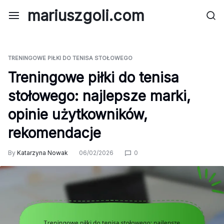
Skip
mariuszgoli.com
to
content
TRENINGOWE PIŁKI DO TENISA STOŁOWEGO
Treningowe piłki do tenisa
stołowego: najlepsze marki,
opinie użytkowników,
rekomendacje
By
Katarzyna Nowak
06/02/2026
0