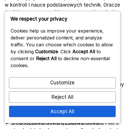
w kontroli i nauce podstawowych technik. Gracze
średniozaawansowani i zaawansowani powinni
We respect your privacy
wybierać piłki, które naśladują standardy
konkurencyjne, aby udoskonalić swoje
Cookies help us improve your experience,
umiejętności.
deliver personalized content, and analyze
traffic. You can choose which cookies to allow
Dodatkowo rozważ środowisko treningowe. Jeśli
by clicking
Customize
. Click
Accept All
to
ćwiczysz w bardziej kontrolowanym otoczeniu,
consent or
Reject All
to decline non-essential
możesz wybrać piłki wyższej jakości, które
cookies.
zapewniają lepszą informację zwrotną. Z kolei do
swobodnego treningu mogą wystarczyć tańsze
Customize
opcje. Zawsze sprawdzaj
opinie użytkowników
, aby
zobaczyć, jak dobrze piłka sprawuje się w Twoim
Reject All
konkretnym kontekście treningowym.
Accept All
Początkujący:
Miększe piłki dla lepszej kontroli
Średniozaawansowani/Zaaawansowani:
Piłki o