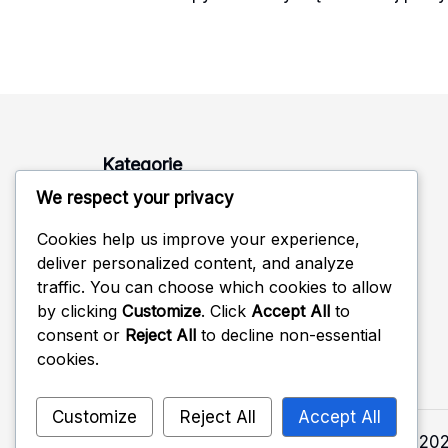
Kategorie
We respect your privacy
Kulki do tenisa stołowego z celuloidu
Cookies help us improve your experience,
Piłki do tenisa stołowego z plastiku
deliver personalized content, and analyze
traffic. You can choose which cookies to allow
Treningowe piłki do tenisa stołowego
by clicking
Customize
. Click
Accept All
to
consent or
Reject All
to decline non-essential
cookies.
Customize
Reject All
Accept All
Copyright 2