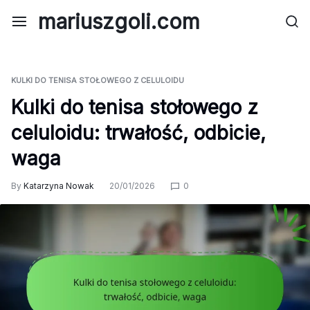
Skip
mariuszgoli.com
to
content
KULKI DO TENISA STOŁOWEGO Z CELULOIDU
Kulki do tenisa stołowego z
celuloidu: trwałość, odbicie,
waga
By
Katarzyna Nowak
20/01/2026
0