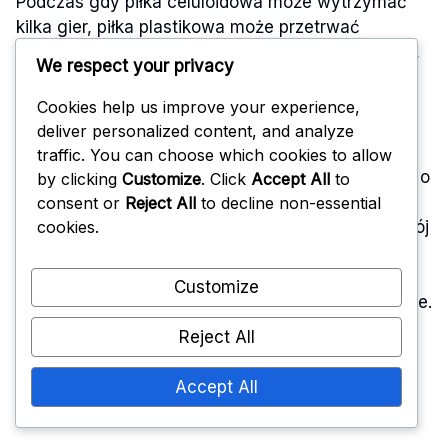
Podczas gdy piłka celuloidowa może wytrzymać
kilka gier, piłka plastikowa może przetrwać
znacznie dłużej w podobnych warunkach. Gracze,
We respect your privacy
którzy priorytetowo traktują długowieczność
swojego sprzętu, mogą uznać piłki plastikowe za
Cookies help us improve your experience,
bardziej niezawodny wybór.
deliver personalized content, and analyze
traffic. You can choose which cookies to allow
Częste używanie piłek celuloidowych w meczach o
by clicking
Customize
. Click
Accept All
to
wysokiej intensywności może prowadzić do
consent or
Reject All
to decline non-essential
cookies.
szybszego zużycia. Gracze powinni rozważyć swój
styl gry i częstotliwość gry przy wyborze między
opcjami celuloidowymi a plastikowymi, ponieważ
Customize
może to znacząco wpłynąć na ogólne zadowolenie.
Reject All
Charakterystyka
Accept All
odbicia